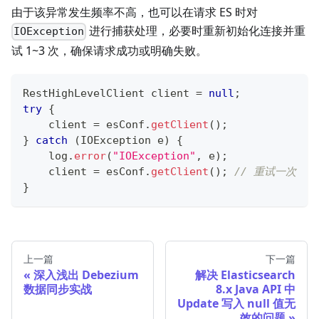
由于该异常发生频率不高，也可以在请求 ES 时对
进行捕获处理，必要时重新初始化连接并重
IOException
试 1~3 次，确保请求成功或明确失败。
RestHighLevelClient
 client 
=
null
;
try
{
    client 
=
 esConf
.
getClient
(
)
;
}
catch
(
IOException
 e
)
{
    log
.
error
(
"IOException"
,
 e
)
;
    client 
=
 esConf
.
getClient
(
)
;
// 重试一次
}
上一篇
下一篇
深入浅出 Debezium
解决 Elasticsearch
数据同步实战
8.x Java API 中
Update 写入 null 值无
效的问题