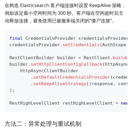
在构造 Elasticsearch 客户端连接时设置 KeepAlive 策略，
例如设定最小空闲时间为 300 秒。客户端在空闲超时后主
动释放连接，避免使用已被服务端关闭的“僵尸连接”。
final
CredentialsProvider
 credentialsProvider 
credentialsProvider
.
setCredentials
(
AuthScope
.
A
RestClientBuilder
 builder 
=
RestClient
.
builder
builder
.
setHttpClientConfigCallback
(
httpAsyncC
    httpAsyncClientBuilder
.
setDefaultCredentialsProvider
(
credent
.
setKeepAliveStrategy
(
(
response
,
 conte
)
;
RestHighLevelClient
 restHighLevelClient 
=
new
方法二：异常处理与重试机制