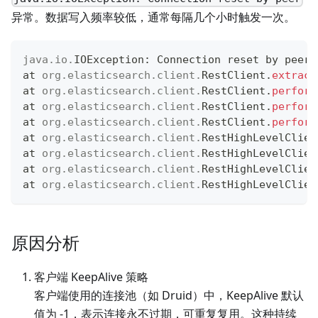
异常。数据写入频率较低，通常每隔几个小时触发一次。
java
.
io
.
IOException
:
Connection
 reset by peer 
at 
org
.
elasticsearch
.
client
.
RestClient
.
extract
at 
org
.
elasticsearch
.
client
.
RestClient
.
perform
at 
org
.
elasticsearch
.
client
.
RestClient
.
perform
at 
org
.
elasticsearch
.
client
.
RestClient
.
perform
at 
org
.
elasticsearch
.
client
.
RestHighLevelClien
at 
org
.
elasticsearch
.
client
.
RestHighLevelClien
at 
org
.
elasticsearch
.
client
.
RestHighLevelClien
at 
org
.
elasticsearch
.
client
.
RestHighLevelClien
原因分析
客户端 KeepAlive 策略
客户端使用的连接池（如 Druid）中，KeepAlive 默认
值为 -1，表示连接永不过期，可重复复用。这种持续